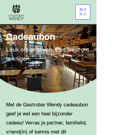
ME
NU
Cadeaubon
Leuk om te geven. Een feest om
te krijgen.
Met de Gastrobar Wendy cadeaubon
geef je wel een heel bijzonder
cadeau! Verras je partner, familielid,
vriend(in) of kennis met dit