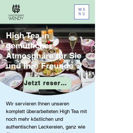
ME
NU
High Tea in
gemütlicher
Atmosphäre für Sie
und Ihre Freunde
Jetzt reservieren
Wir servieren Ihnen unseren
komplett überarbeiteten High Tea mit
noch mehr köstlichen und
authentischen Leckereien, ganz wie