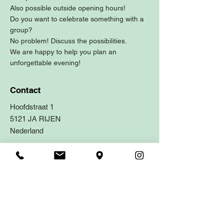
Also possible outside opening hours!
Do you want to celebrate something with a
group?
No problem! Discuss the possibilities.
We are happy to help you plan an
unforgettable evening!
Contact
Hoofdstraat 1
5121 JA RIJEN
Nederland
0161 - 234458
reserveren@gastrobarwendy.nl
Parking
Mangrovelaan 5121 CS RIJEN