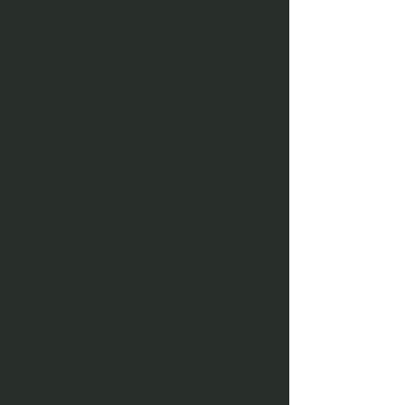
via the form below
about Gastrobar Wendy
Op 1 april 2012 begon ik mijn eerste
bedrijf, Everything Sweet, met één doel:
mijn klanten, groot of klein, met een
glimlach op hun gezicht laten
vertrekken.
Veel van mijn trouwe klanten van toen
zijn nu vaste gasten van Gastrobar
Wendy. En dat is precies wat ik wil: een
plek waar mensen zich thuis voelen,
waar ze kunnen genieten van een
heerlijke maaltijd en een gezellige
sfeer. Daarom luister ik graag naar hun