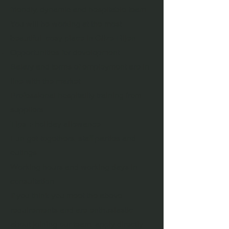
friendly, dynamic and hospitable team
You will be working at the most
beautiful, cosy place in Gilze-Rijen
Opportunities for development
Salary and terms of employment are in
line with the market
Professional hospitality training from
suppliers
Tips + holiday allowance
Fun get-togethers, staff parties and
outings
Working hours and working days in
consultation
If you think you meet the above
requirements and are enthusiastic
about joining our team, apply directly