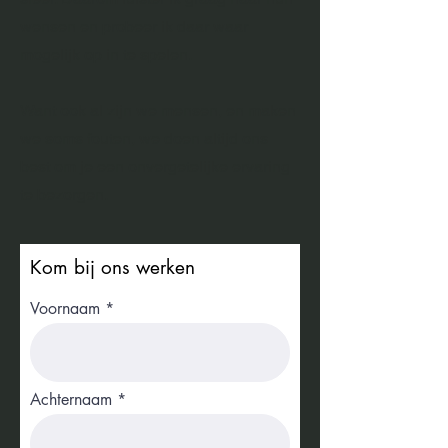
wensen en probeer ik daar waar
mogelijk op in te spelen.
Want ook al zijn we mensen, en maken
we soms fouten, we doen altijd ons
best om je een onvergetelijke ervaring
te bezorgen.
Kom bij ons werken
Voornaam
Achternaam